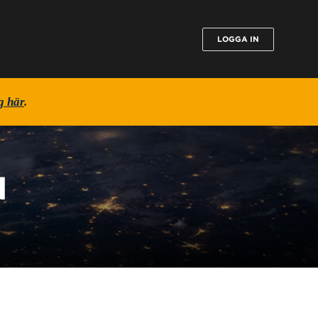
LOGGA IN
g här
.
N