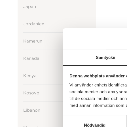
Japan
Jordanien
Kamerun
Samtycke
Kanada
Kenya
Denna webbplats använder 
Vi använder enhetsidentifierar
sociala medier och analysera 
Kosovo
till de sociala medier och a
med annan information som du 
Libanon
Samtyckesval
Nödvändig