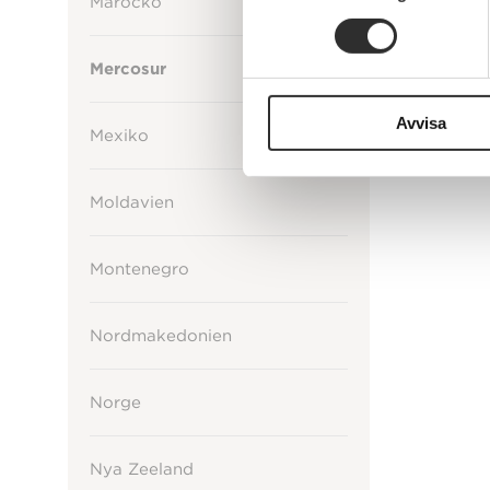
Marocko
Mercosur
Avvisa
Mexiko
Moldavien
Montenegro
Nordmakedonien
Norge
Nya Zeeland