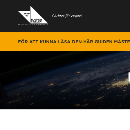
Guider för export
FÖR ATT KUNNA LÄSA DEN HÄR GUIDEN MÅST