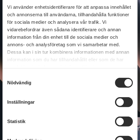
Vi använder enhetsidentifierare för att anpassa innehållet
och annonserna till användarna, tillhandahålla funktioner
för sociala medier och analysera vår trafik. Vi
Förnamn
vidarebefordrar även sådana identifierare och annan
information från din enhet till de sociala medier och
annons- och analysföretag som vi samarbetar med.
Dessa kan i sin tur kombinera informationen med annan
information som du har tillhandahållit eller som de har
Efternamn
samlat in när du har använt deras tjänster.
Samtyckesval
Nödvändig
Vi har som ambition att ge en bra användarupplevelse med
Inställningar
relevant innehåll när du besöker någon av Business Swedens
webbplatser. Genom att skapa ett användarkonto kommer du få
tillgång till guider och möjlighet att se dina inbokade aktiviteter
hos oss. Du kommer också få riktad kommunikation baserat på de
Statistik
intressen du visar.
Läs mer om hur vi hanterar dina
personuppgifter här
.