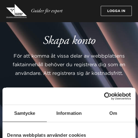
Guider för export
LOGGA IN
Skapa konto
För att komma åt vissa delar av webbplatsens
faktainnehåll behöver du registrera dig som en
användare. Att registrera sig är kostnadsfritt.
E-postadress
Samtycke
Information
Om
Lösenord
Denna webbplats använder cookies