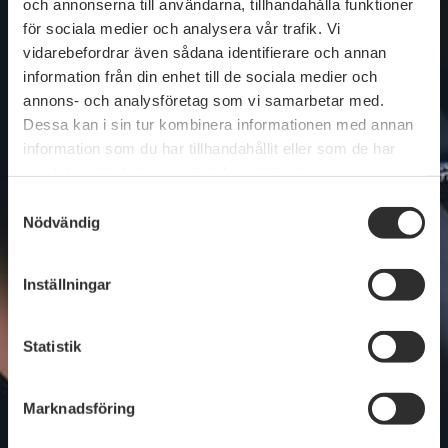
och annonserna till användarna, tillhandahålla funktioner
för sociala medier och analysera vår trafik. Vi
vidarebefordrar även sådana identifierare och annan
Företagsnamn
information från din enhet till de sociala medier och
annons- och analysföretag som vi samarbetar med.
Dessa kan i sin tur kombinera informationen med annan
information som du har tillhandahållit eller som de har
samlat in när du har använt deras tjänster.
Organisationsnummer
Samtyckesval
Nödvändig
Fakturaadress
Inställningar
Statistik
Postnummer
Marknadsföring